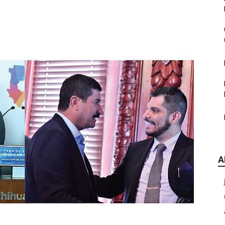
|
CDE
A
Chihuahua