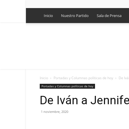
Inicio
Nuestro Partido
Sala de Prensa
Inicio
Portadas y Columnas políticas de hoy
De Ivá
Portadas y Columnas políticas de hoy
De Iván a Jennife
1 noviembre, 2020