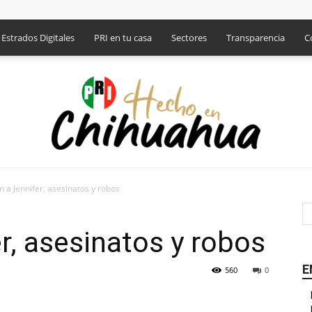
Estrados Digitales
PRI en tu casa
Sectores
Transparencia
C
n a Jennifer, asesinatos y robos
PRI
r, asesinatos y robos
E
560
0