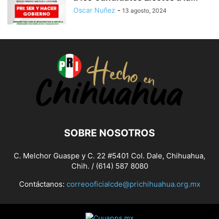
Oscar Nuñez
-
13 agosto, 2024
SOBRE NOSOTROS
C. Melchor Guaspe y C. 22 #5401 Col. Dale, Chihuahua,
Chih. / (614) 587 8080
Contáctanos:
correooficialcde@prichihuahua.org.mx