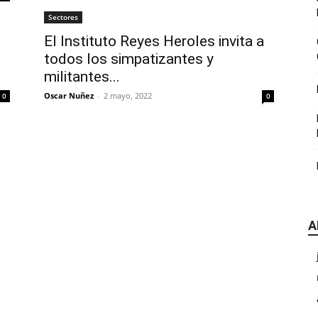
|
Sectores
El Instituto Reyes Heroles invita a
todos los simpatizantes y
militantes...
Oscar Nuñez
-
2 mayo, 2022
0
0
CDE
A
Chihuahua