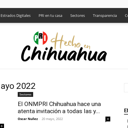
Estrados Digitales
PRI en tu casa
Sectores
Transparencia
C
mayo 2022
PRI
Sectores
El ONMPRI Chihuahua hace una
E
atenta invitación a todas las y...
Oscar Nuñez
-
20 mayo, 2022
0
0