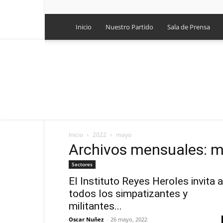
Inicio
Nuestro Partido
Sala de Prensa
Inicio
2022
mayo
Archivos mensuales: 
Sectores
El Instituto Reyes Heroles invita a
todos los simpatizantes y
militantes...
Oscar Nuñez
-
26 mayo, 2022