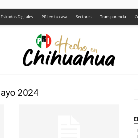
Estrados Digitales
PRI en tu casa
Sectores
Transparencia
C
mayo 2024
PRI
E