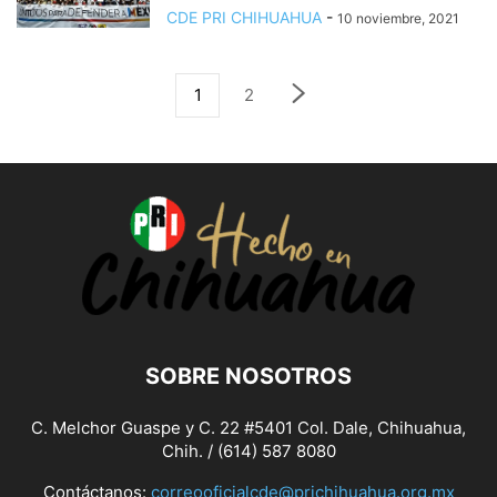
CDE PRI CHIHUAHUA
-
10 noviembre, 2021
1
2
SOBRE NOSOTROS
C. Melchor Guaspe y C. 22 #5401 Col. Dale, Chihuahua,
Chih. / (614) 587 8080
Contáctanos:
correooficialcde@prichihuahua.org.mx