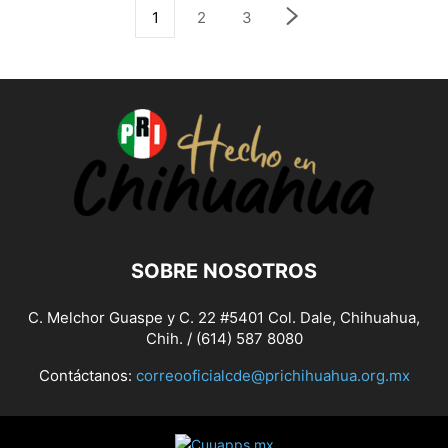
1
2
3
SOBRE NOSOTROS
C. Melchor Guaspe y C. 22 #5401 Col. Dale, Chihuahua,
Chih. / (614) 587 8080
Contáctanos:
correooficialcde@prichihuahua.org.mx