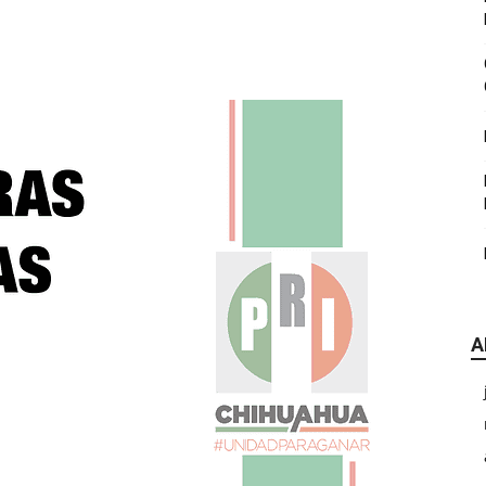
|
CDE
A
Chihuahua