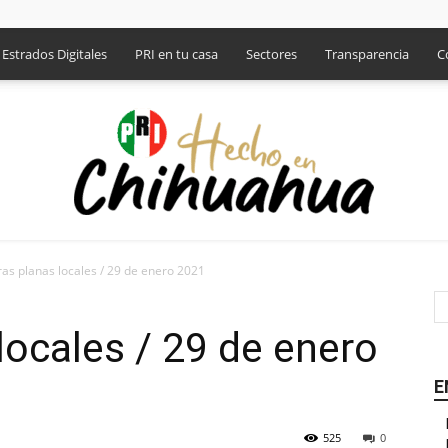
Estrados Digitales
PRI en tu casa
Sectores
Transparencia
C
as planas locales / 29 de enero 2021
PRI
locales / 29 de enero
E
525
0