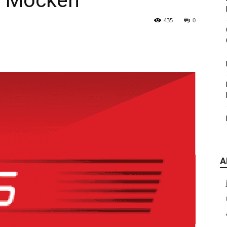
n Mocken
|
435
0
CDE
A
Chihuahua