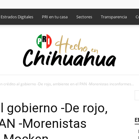
Estrados Digitales
PRI en tu casa
Sectores
Transparencia
C
n crédito al gobierno -De rojo, ambiente en el PAN -Morenistas inconformes...
PRI
l gobierno -De rojo,
PAN -Morenistas
E