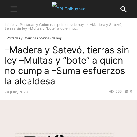
Inicio
Portadas y Columnas políticas de hoy
–Madera y Satevó,
tierras sin ley –Multas y “bote” a quien no...
Portadas y Columnas políticas de hoy
–Madera y Satevó, tierras sin
ley –Multas y “bote” a quien
no cumpla –Suma esfuerzos
la alcaldesa
588
0
24 julio, 2020