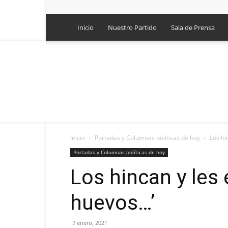
Inicio
Nuestro Partido
Sala de Prensa
Inicio
Portadas y Columnas políticas de hoy
Los hi
Portadas y Columnas políticas de hoy
Los hincan y les 
huevos…’
7 enero, 2021