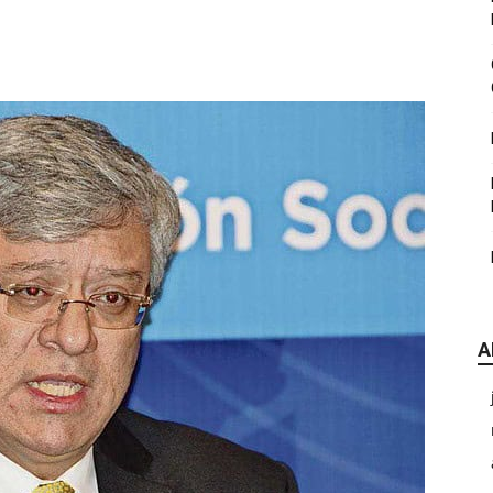
|
CDE
A
Chihuahua