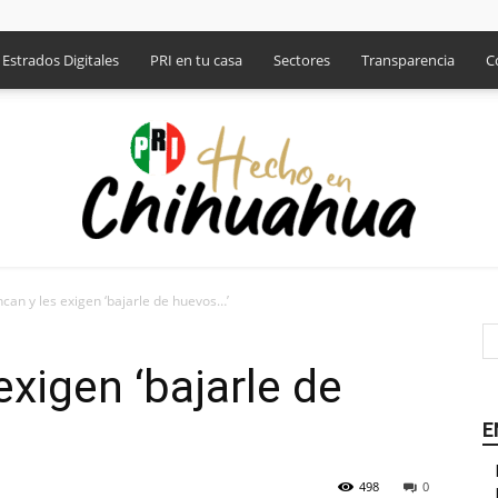
Estrados Digitales
PRI en tu casa
Sectores
Transparencia
C
ncan y les exigen ‘bajarle de huevos…’
PRI
exigen ‘bajarle de
E
498
0