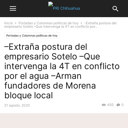
Inicio
Portadas y Columnas políticas de hoy
–Extraña postura del
empresario Sotelo –Que intervenga la 4T en conflicto por...
Portadas y Columnas políticas de hoy
–Extraña postura del
empresario Sotelo –Que
intervenga la 4T en conflicto
por el agua –Arman
fundadores de Morena
bloque local
493
0
21 agosto, 2020