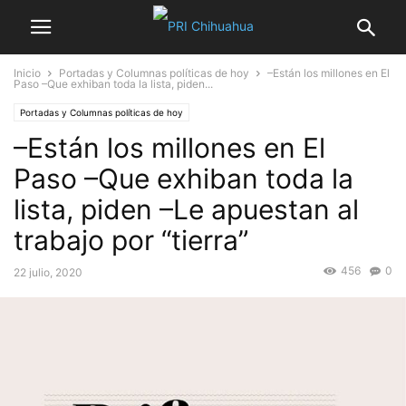
Inicio
Portadas y Columnas políticas de hoy
–Están los millones en El
Paso –Que exhiban toda la lista, piden...
Portadas y Columnas políticas de hoy
–Están los millones en El
Paso –Que exhiban toda la
lista, piden –Le apuestan al
trabajo por “tierra”
456
0
22 julio, 2020