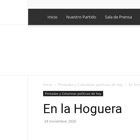
Inicio
Nuestro Partido
Sala de Prensa
Inicio
Portadas y Columnas políticas de hoy
En la
Portadas y Columnas políticas de hoy
En la Hoguera
24 noviembre, 2020