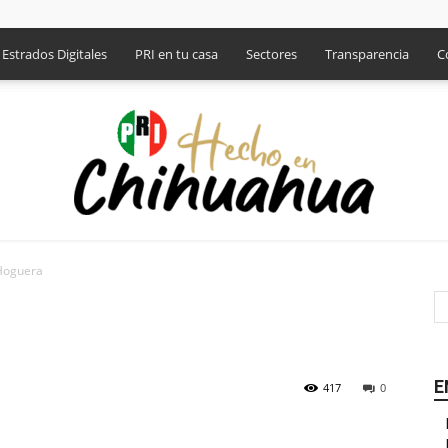
Estrados Digitales
PRI en tu casa
Sectores
Transparencia
C
 Hoguera
PRI
E
417
0