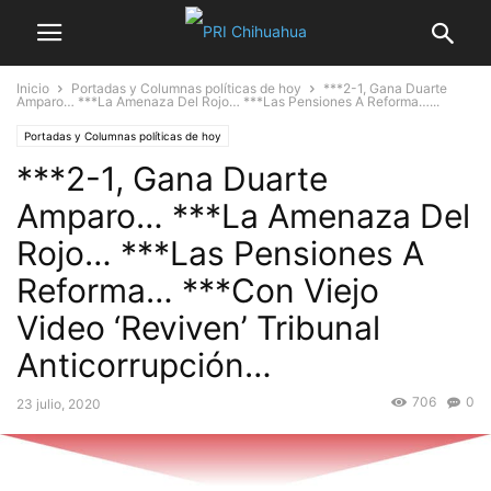
Inicio
Portadas y Columnas políticas de hoy
***2-1, Gana Duarte
Amparo… ***La Amenaza Del Rojo… ***Las Pensiones A Reforma…...
Portadas y Columnas políticas de hoy
***2-1, Gana Duarte
Amparo… ***La Amenaza Del
Rojo… ***Las Pensiones A
Reforma… ***Con Viejo
Video ‘Reviven’ Tribunal
Anticorrupción…
706
0
23 julio, 2020