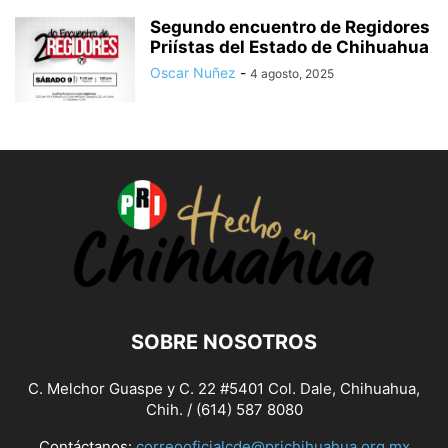
Segundo encuentro de Regidores
Priístas del Estado de Chihuahua
Oscar Nuñez
-
4 agosto, 2025
SOBRE NOSOTROS
C. Melchor Guaspe y C. 22 #5401 Col. Dale, Chihuahua,
Chih. / (614) 587 8080
Contáctanos:
correooficialcde@prichihuahua.org.mx