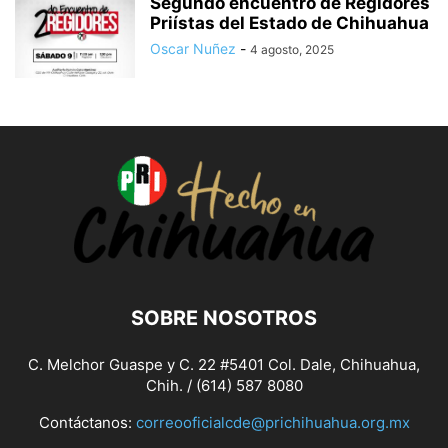
Segundo encuentro de Regidores
Priístas del Estado de Chihuahua
Oscar Nuñez
-
4 agosto, 2025
SOBRE NOSOTROS
C. Melchor Guaspe y C. 22 #5401 Col. Dale, Chihuahua,
Chih. / (614) 587 8080
Contáctanos:
correooficialcde@prichihuahua.org.mx