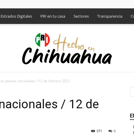
Estrados Digitales
PRI en tu casa
Sectores
Transparencia
C
as planas nacionales / 12 de febrero 2021
PRI
nacionales / 12 de
E
571
0