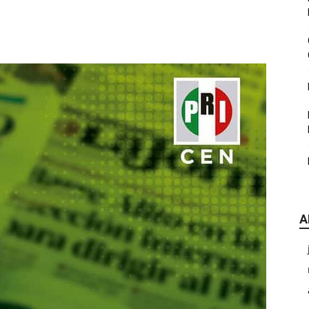
|
CDE
A
Chihuahua