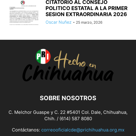
CITATORIO AL CONSEJO
POLITICO ESTATAL A LA PRIMER
SESION EXTRAORDINARIA 2026
Oscar Nuñez
-
25 marzo, 2026
SOBRE NOSOTROS
C. Melchor Guaspe y C. 22 #5401 Col. Dale, Chihuahua,
Chih. / (614) 587 8080
Contáctanos:
correooficialcde@prichihuahua.org.mx