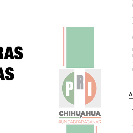
|
CDE
A
Chihuahua