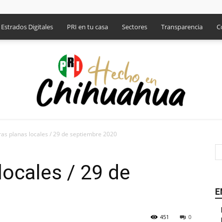
Estrados Digitales
PRI en tu casa
Sectores
Transparencia
C
as planas locales / 29 de septiembre 2020
PRI
locales / 29 de
0
E
451
0