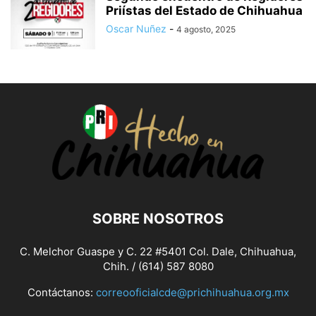
Priístas del Estado de Chihuahua
Oscar Nuñez
-
4 agosto, 2025
SOBRE NOSOTROS
C. Melchor Guaspe y C. 22 #5401 Col. Dale, Chihuahua,
Chih. / (614) 587 8080
Contáctanos:
correooficialcde@prichihuahua.org.mx