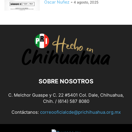
Oscar Nuñez
-
4 agosto, 2025
SOBRE NOSOTROS
C. Melchor Guaspe y C. 22 #5401 Col. Dale, Chihuahua,
Chih. / (614) 587 8080
Contáctanos:
correooficialcde@prichihuahua.org.mx