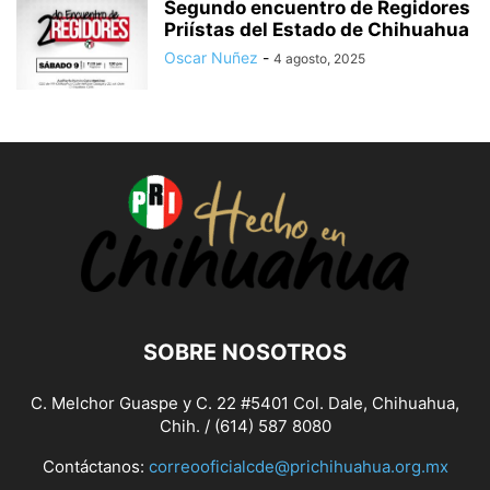
Segundo encuentro de Regidores
Priístas del Estado de Chihuahua
Oscar Nuñez
-
4 agosto, 2025
SOBRE NOSOTROS
C. Melchor Guaspe y C. 22 #5401 Col. Dale, Chihuahua,
Chih. / (614) 587 8080
Contáctanos:
correooficialcde@prichihuahua.org.mx