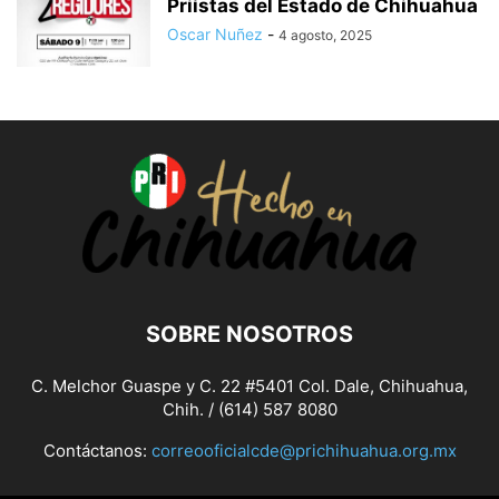
Priístas del Estado de Chihuahua
Oscar Nuñez
-
4 agosto, 2025
SOBRE NOSOTROS
C. Melchor Guaspe y C. 22 #5401 Col. Dale, Chihuahua,
Chih. / (614) 587 8080
Contáctanos:
correooficialcde@prichihuahua.org.mx