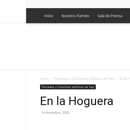
Inicio
Nuestro Partido
Sala de Prensa
Inicio
Portadas y Columnas políticas de hoy
En la
Portadas y Columnas políticas de hoy
En la Hoguera
14 diciembre, 2020