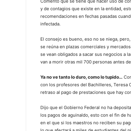
Comentó que se tiene que hacer uso de conc
y de contagios que existe en la entidad, es
recomendaciones en fechas pasadas cuand
infectada.
El consejo es bueno, eso no se niega, pero,
se reúna en plazas comerciales y mercados
se vean obligados a sacar sus negocios a las
van a morir otras mil 700 personas antes de
Ya no ve tanto lo duro, como lo tupido…
Con 
con los profesores del Bachilleres, Teresa 
retraso al pago de prestaciones que hay con
Dijo que el Gobierno Federal no ha deposi
los pagos de aguinaldo, esto con el fin de 
en el que si los maestros no reciben su pago
lo que afectará a miles de estudiantes del n