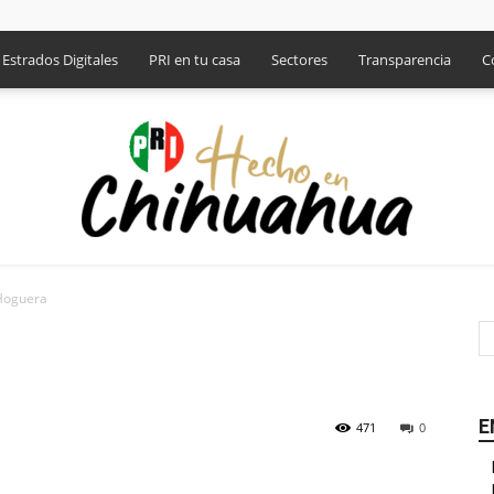
Estrados Digitales
PRI en tu casa
Sectores
Transparencia
C
 Hoguera
PRI
E
471
0