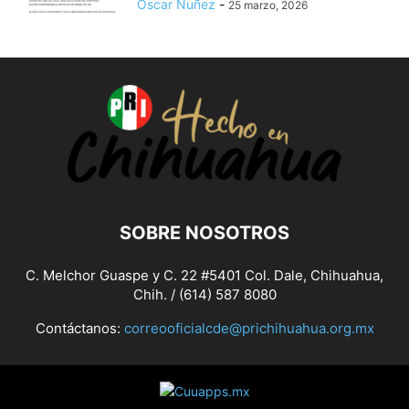
Oscar Nuñez
-
25 marzo, 2026
SOBRE NOSOTROS
C. Melchor Guaspe y C. 22 #5401 Col. Dale, Chihuahua,
Chih. / (614) 587 8080
Contáctanos:
correooficialcde@prichihuahua.org.mx