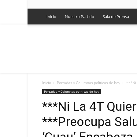
Inicio
Nuestro Partido
Sala de Prensa
Inicio
Portadas y Columnas políticas de hoy
***Ni 
Portadas y Columnas políticas de hoy
***Ni La 4T Quie
***Preocupa Sal