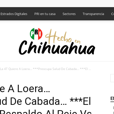
Estrados Digitales
PRI en tu casa
Sectores
Transparencia
C
La 4T Quiere A Loera… ***Preocupa Salud De Cabada… ***El ...
PRI
re A Loera…
ud De Cabada… ***El
E