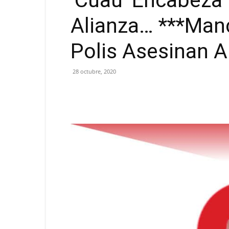
‘Cuau’ Encabeza 
Alianza… ***Manc
Polis Asesinan 
28 octubre, 2020