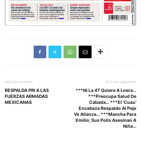
Artículo anterior
Artículo siguiente
RESPALDA PRI A LAS
***Ni La 4T Quiere A Loera…
FUERZAS ARMADAS
***Preocupa Salud De
MEXICANAS
Cabada… ***El ‘Cuau’
Encabeza Respaldo Al Peje
Vs Alianza… ***Mancha Para
Emilio; Sus Polis Asesinan A
Niña…