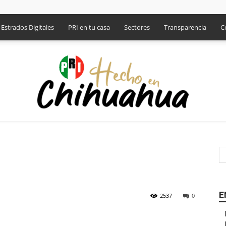
Estrados Digitales
PRI en tu casa
Sectores
Transparencia
C
PRI
p
E
2537
0