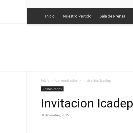
Inicio
Nuestro Partido
Sala de Prensa
Inicio
Comunicados
Invitacion Icadep
Comunicados
Invitacion Icade
8 diciembre, 2015