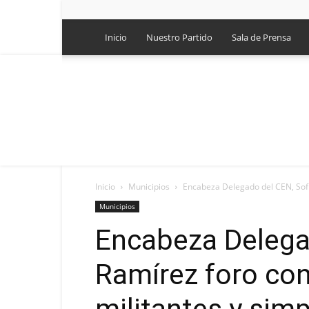
Inicio
Nuestro Partido
Sala de Prensa
Inicio
Municipios
Encabeza Delegado del CEN, Sofío
Municipios
Encabeza Delega
Ramírez foro con