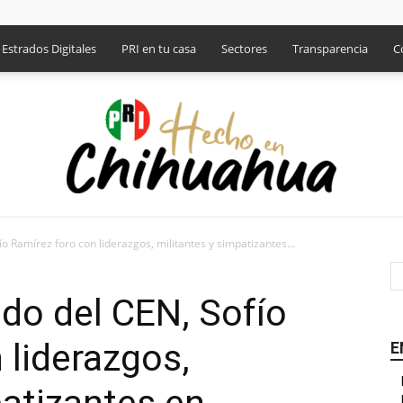
Estrados Digitales
PRI en tu casa
Sectores
Transparencia
C
 Ramírez foro con liderazgos, militantes y simpatizantes...
PRI
do del CEN, Sofío
 liderazgos,
E