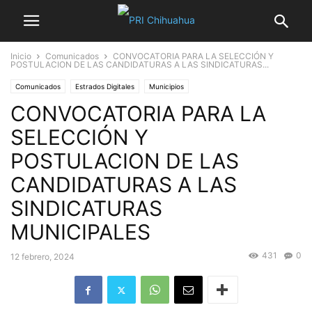
Inicio
Comunicados
CONVOCATORIA PARA LA SELECCIÓN Y
POSTULACION DE LAS CANDIDATURAS A LAS SINDICATURAS...
Comunicados
Estrados Digitales
Municipios
CONVOCATORIA PARA LA
Portadas y Columnas políticas de hoy
SELECCIÓN Y
POSTULACION DE LAS
CANDIDATURAS A LAS
SINDICATURAS
MUNICIPALES
431
0
12 febrero, 2024