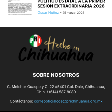
POLITICO ESTATAL A LA PRIMER
SESION EXTRAORDINARIA 2026
Oscar Nuñez
-
25 marzo, 2026
SOBRE NOSOTROS
C. Melchor Guaspe y C. 22 #5401 Col. Dale, Chihuahua,
Chih. / (614) 587 8080
Contáctanos:
correooficialcde@prichihuahua.org.mx