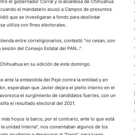
tre el gobernador Corral y la alcaldesa de Chihuahua
o, cuando el mandatario acusó a Campos de presuntos
idió que se investigaran a fondo para deslindar
e utiliza con fines electorales.
ntienda entre correligionarios, contestó “no cesan, son
la sesión del Consejo Estatal del PAN…”.
de Chihuahua en su edición de este domingo.
 ante la embestida del Peje contra la entidad y en
r, esperaban que Javier dejara el pleito interno en el
favorezca el surgimiento de candidatos fuertes, con un
asilla el resultado electoral del 2021.
más hoyos la barco, por el contrario, ante lo que está
la unidad interna”, nos comentaban algunos de los
ado acudieron a desayunar al “Dega”, para luego