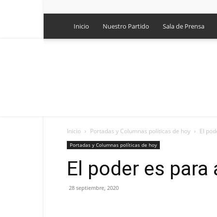
Inicio
Nuestro Partido
Sala de Prensa
Inicio
Portadas y Columnas políticas de hoy
El pod
Portadas y Columnas políticas de hoy
El poder es para
28 septiembre, 2020