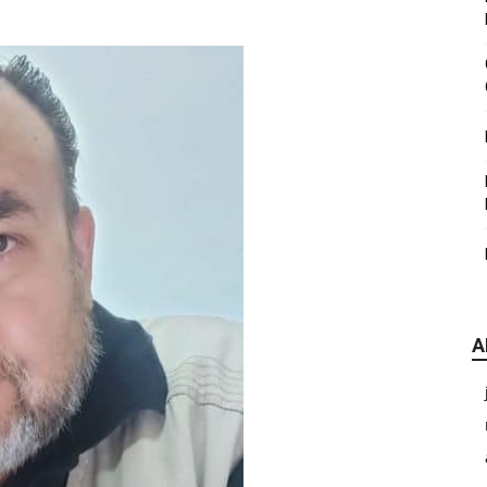
|
CDE
A
Chihuahua