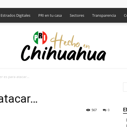
Estrados Digitales
PRI en tu casa
Sectores
Transparencia
C
er es para atacar…
PRI
 atacar…
E
567
0