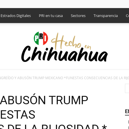
Estrados Digitales
PRI en tu casa
Sectores
Transparencia
C
NGREÍDO Y ABUSÓN TRUMP MEXICANO *FUNESTAS CONSECUENCIAS DE LA RIJOS
PRI
Y ABUSÓN TRUMP
NESTAS
E