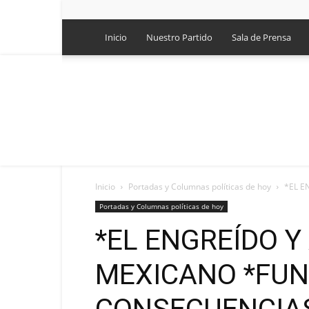
Inicio
Nuestro Partido
Sala de Prensa
Inicio
Portadas y Columnas políticas de hoy
*EL E
Portadas y Columnas políticas de hoy
*EL ENGREÍDO 
MEXICANO *FU