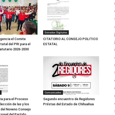
Estrados Digitales
igencia el Comite
CITATORIO AL CONSEJO POLITICO
tatal del PRI para el
ESTATAL
atutario 2026-2030
Comunicados
Segundo encuentro de Regidores
a para el Proceso
Priístas del Estado de Chihuahua
lección de las y los
 del Noveno Consejo
cional del Partido