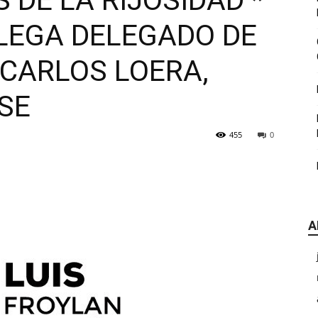
DE LA RIJOSIDAD *
|
LLEGA DELEGADO DE
CARLOS LOERA,
SE
CDE
455
0
A
Chihuahua