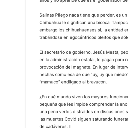
años y no aprende que es el gobernador de 
Salinas Pliego nada tiene que perder, es un
Chihuahua le significan una bicoca. Tampoco 
embargo los chihuahuenses si, la entidad e
trabándose en egocéntricos pleitos que sól
El secretario de gobierno, Jesús Mesta, peor
en la administración estatal, le pagan para 
provocación del magnate. En lugar de inter
hechas como esa de que “uy, uy que miedo”, 
“mamuco” endilgado al bravucón.
¿En qué mundo viven los mayores funcionar
pequeña que les impide comprender la eno
una pena verlos distraídos en discusiones 
las muertes Covid siguen saturando funerari
de cadáveres.
