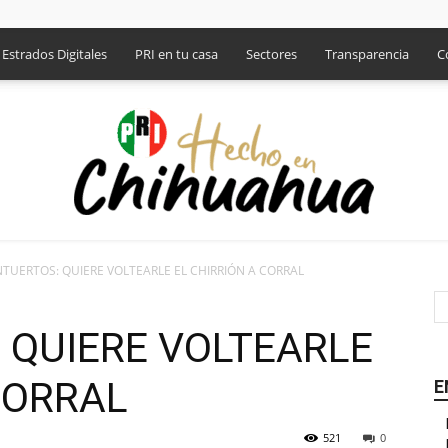
Estrados Digitales
PRI en tu casa
Sectores
Transparencia
C
TUERTOS: QUIERE VOLTEARLE EL CHIRRIÓN A CORRAL
PRI
 QUIERE VOLTEARLE
CORRAL
E
521
0