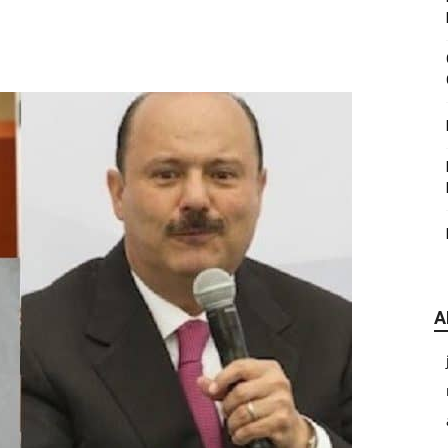
|
CDE
A
Chihuahua