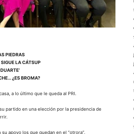
AS PIEDRAS
 SIGUE LA CÁTSUP
 DUARTE’
ICHE… ¿ES BROMA?
asa, a lo último que le queda al PRI.
su partido en una elección por la presidencia de
rir.
 su apoyo los que quedan en el “otrora”.