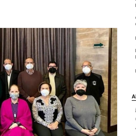
|
CDE
A
Chihuahua