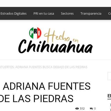
Estrados Digitales
PRI en tu casa
Sectores
Transparencia
C
TUERTOS: ADRIANA FUENTES BUSCA DEBAJO DE LAS PIEDRAS
PRI
 ADRIANA FUENTES
DE LAS PIEDRAS
E
512
0