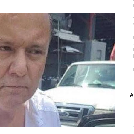
|
CDE
A
Chihuahua