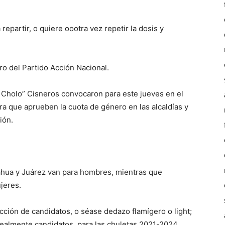
repartir, o quiere oootra vez repetir la dosis y
 del Partido Acción Nacional.
El Cholo” Cisneros convocaron para este jueves en el
a que aprueben la cuota de género en las alcaldías y
ión.
ahua y Juárez van para hombres, mientras que
ujeres.
ción de candidatos, o séase dedazo flamígero o light;
ealmente candidatos, para las chuletas 2021-2024.