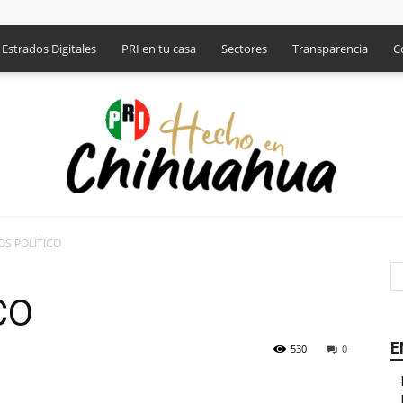
Estrados Digitales
PRI en tu casa
Sectores
Transparencia
C
S POLÍTICO
PRI
CO
E
530
0