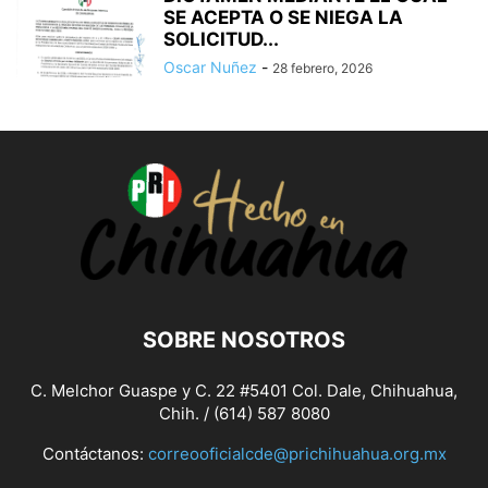
SE ACEPTA O SE NIEGA LA
SOLICITUD...
Oscar Nuñez
-
28 febrero, 2026
SOBRE NOSOTROS
C. Melchor Guaspe y C. 22 #5401 Col. Dale, Chihuahua,
Chih. / (614) 587 8080
Contáctanos:
correooficialcde@prichihuahua.org.mx