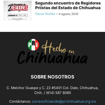
Segundo encuentro de Regidores
Priístas del Estado de Chihuahua
Oscar Nuñez
-
4 agosto, 2025
SOBRE NOSOTROS
C. Melchor Guaspe y C. 22 #5401 Col. Dale, Chihuahua,
Chih. / (614) 587 8080
Contáctanos:
correooficialcde@prichihuahua.org.mx