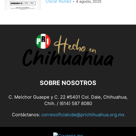
Oscar Nuñez
-
4 agosto, 2025
SOBRE NOSOTROS
C. Melchor Guaspe y C. 22 #5401 Col. Dale, Chihuahua,
Chih. / (614) 587 8080
Contáctanos:
correooficialcde@prichihuahua.org.mx