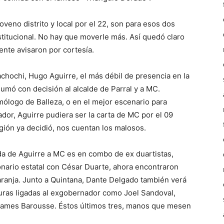
oveno distrito y local por el 22, son para esos dos
nstitucional. No hay que moverle más. Así quedó claro
mente avisaron por cortesía.
achochi, Hugo Aguirre, el más débil de presencia en la
sumó con decisión al alcalde de Parral y a MC.
ólogo de Balleza, o en el mejor escenario para
dor, Aguirre pudiera ser la carta de MC por el 09
 región ya decidió, nos cuentan los malosos.
gada de Aguirre a MC es en combo de ex duartistas,
onario estatal con César Duarte, ahora encontraron
naranja. Junto a Quintana, Dante Delgado también verá
iguras ligadas al exgobernador como Joel Sandoval,
James Barousse. Éstos últimos tres, manos que mesen