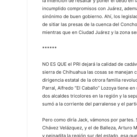
la intención de resaltar y poner el dedo en 
incumplido compromisos con Juárez, además 
sinónimo de buen gobierno. Ahí, los legisla
de sitiar las presas de la cuenca del Conch
mientras que en Ciudad Juárez y la zona ser
******
NO ES QUE el PRI dejará la calidad de cadáv
sierra de Chihuahua las cosas se manejan co
dirigencia estatal de la otrora familia revol
Parral, Alfredo “El Caballo” Lozoya tiene en 
dos alcaldes tricolores en la región y la se
sumó a la corriente del parralense y el par
Pero como diría Jack, vámonos por partes. S
Chávez Velázquez, y el de Balleza, Arturo 
y peinadita la región sur del estado, esa qu