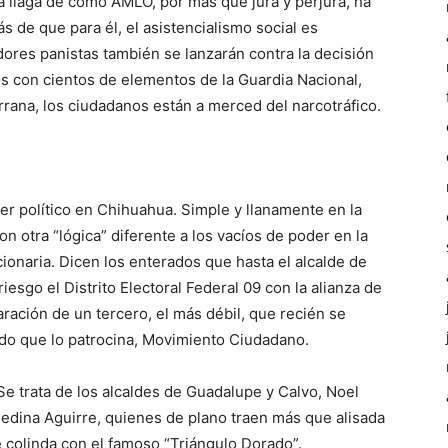
la llaga de cómo AMLO, por más que jura y perjura, ha
de que para él, el asistencialismo social es
dores panistas también se lanzarán contra la decisión
os con cientos de elementos de la Guardia Nacional,
rana, los ciudadanos están a merced del narcotráfico.
er político en Chihuahua. Simple y llanamente en la
n otra “lógica” diferente a los vacíos de poder en la
ucionaria. Dicen los enterados que hasta el alcalde de
riesgo el Distrito Electoral Federal 09 con la alianza de
paración de un tercero, el más débil, que recién se
tido que lo patrocina, Movimiento Ciudadano.
e trata de los alcaldes de Guadalupe y Calvo, Noel
Medina Aguirre, quienes de plano traen más que alisada
e colinda con el famoso “Triángulo Dorado”.