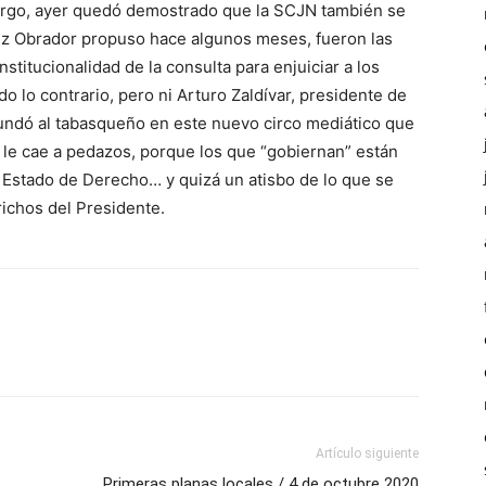
argo, ayer quedó demostrado que la SCJN también se
z Obrador propuso hace algunos meses, fueron las
nstitucionalidad de la consulta para enjuiciar a los
o lo contrario, pero ni Arturo Zaldívar, presidente de
secundó al tabasqueño en este nuevo circo mediático que
 le cae a pedazos, porque los que “gobiernan” están
l Estado de Derecho… y quizá un atisbo de lo que se
richos del Presidente.
Artículo siguiente
Primeras planas locales / 4 de octubre 2020