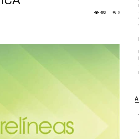
ICA
|
493
0
CDE
A
Chihuahua