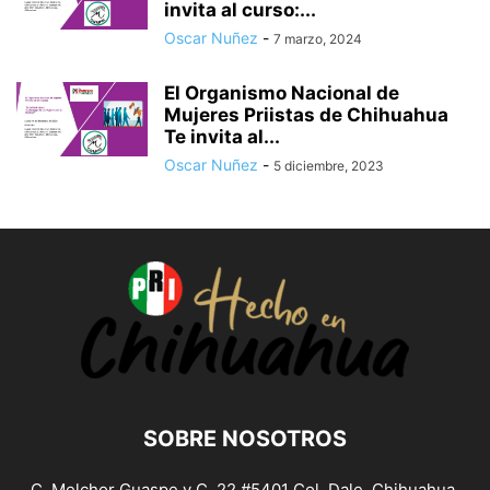
invita al curso:...
Oscar Nuñez
-
7 marzo, 2024
El Organismo Nacional de
Mujeres Priistas de Chihuahua
Te invita al...
Oscar Nuñez
-
5 diciembre, 2023
SOBRE NOSOTROS
C. Melchor Guaspe y C. 22 #5401 Col. Dale, Chihuahua,