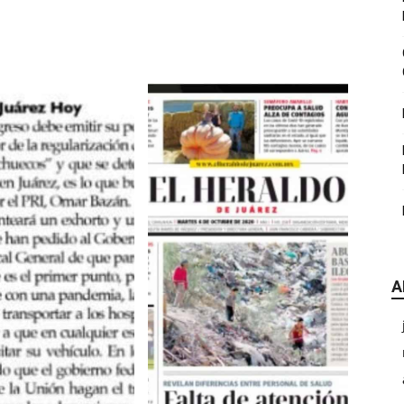
|
CDE
A
Chihuahua