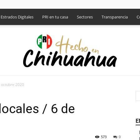
Estrados Digitales
PRI en tu casa
Sectores
Transparencia
C
e octubre 2020
PRI
locales / 6 de
E
573
0