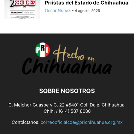
Priístas del Estado de Chihuahua
Oscar Nuñez
-
4 agosto, 2025
SOBRE NOSOTROS
C. Melchor Guaspe y C. 22 #5401 Col. Dale, Chihuahua,
Chih. / (614) 587 8080
Contáctanos:
correooficialcde@prichihuahua.org.mx