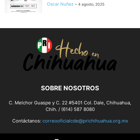
Oscar Nuñez
-
4 agosto, 2025
SOBRE NOSOTROS
C. Melchor Guaspe y C. 22 #5401 Col. Dale, Chihuahua,
Chih. / (614) 587 8080
Contáctanos:
correooficialcde@prichihuahua.org.mx