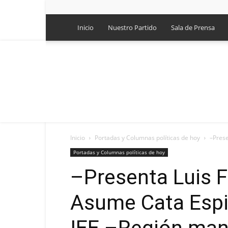
Inicio
Nuestro Partido
Sala de Prensa
Inicio
Portadas y Columnas políticas de hoy
–Prese
Portadas y Columnas políticas de hoy
–Presenta Luis F
Asume Cata Espi