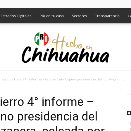
Estrados Digitales
PRI en tu casa
Sectores
Transparencia
C
nta Luis Fierro 4° informe –Asume Cata Espino presidencia del IEE –Región...
PRI
ierro 4° informe –
no presidencia del
E