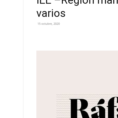
IEE –Región man
varios
15 octubre, 2020