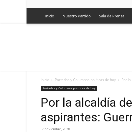
Inicio
Nuestro Partido
Sala de Prensa
Inicio
Portadas y Columnas políticas de hoy
Por la
Portadas y Columnas políticas de hoy
Por la alcaldía d
aspirantes: Guer
7 noviembre, 2020