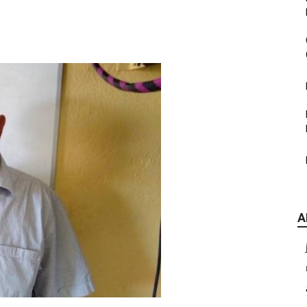
|
CDE
A
Chihuahua