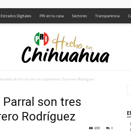
Estrados Digitales
PRI en tu casa
Sectores
Transparencia
C
 alcaldía de Parral son tres aspirantes: Guerrero Rodríguez
PRI
e Parral son tres
rero Rodríguez
E
659
0