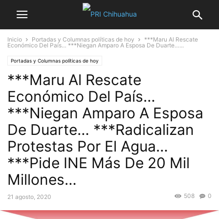
Inicio
Portadas y Columnas políticas de hoy
***Maru Al Rescate
Económico Del País… ***Niegan Amparo A Esposa De Duarte…...
Portadas y Columnas políticas de hoy
***Maru Al Rescate
Económico Del País…
***Niegan Amparo A Esposa
De Duarte… ***Radicalizan
Protestas Por El Agua…
***Pide INE Más De 20 Mil
Millones…
508
0
21 agosto, 2020