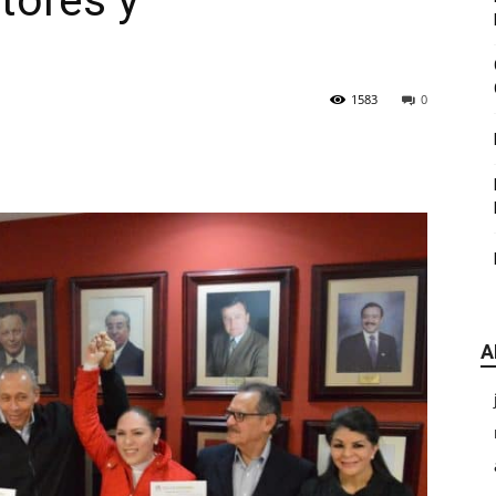
tores y
|
1583
0
CDE
A
Chihuahua