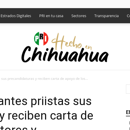
Estrados Digitales
PRI en tu casa
Sectores
Transparencia
C
 sus precandidaturas y reciben carta de apoyo de los...
PRI
antes priistas sus
y reciben carta de
E