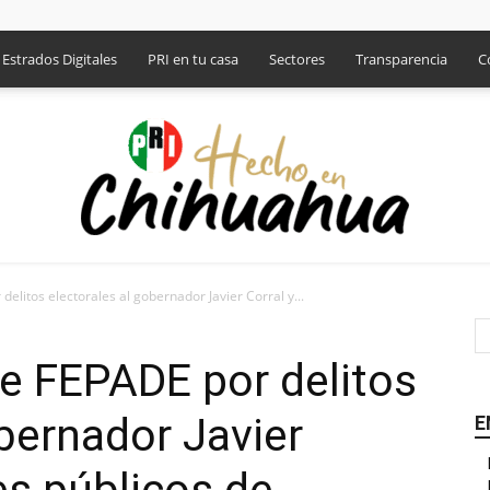
Estrados Digitales
PRI en tu casa
Sectores
Transparencia
C
elitos electorales al gobernador Javier Corral y...
PRI
e FEPADE por delitos
obernador Javier
E