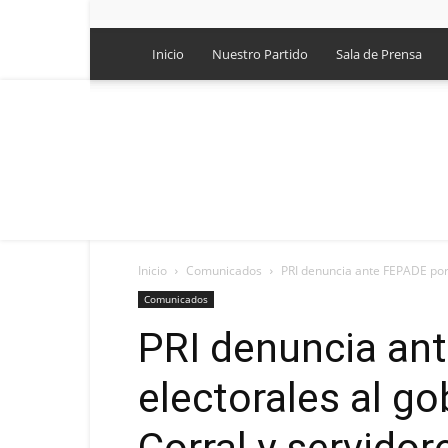
Inicio
Nuestro Partido
Sala de Prensa
Inicio
Comunicados
PRI denuncia ante FEPADE por d
Comunicados
PRI denuncia ant
electorales al g