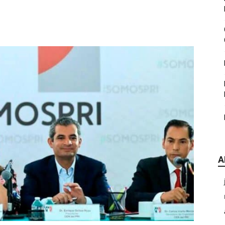
|
CDE
A
Chihuahua