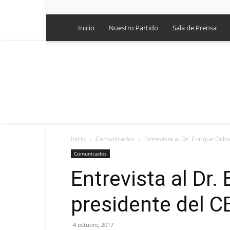
Inicio
Nuestro Partido
Sala de Prensa
Inicio
Comunicados
Entrevista al Dr. Enrique Och
Comunicados
Entrevista al Dr.
presidente del C
4 octubre, 2017