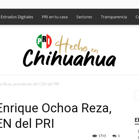
Estrados Digitales
PRI en tu casa
Sectores
Transparencia
C
oa Reza, presidente del CEN del PRI
PRI
 Enrique Ochoa Reza,
EN del PRI
E
1713
0