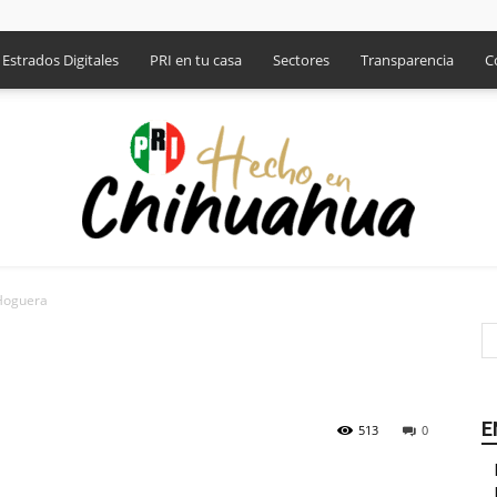
Estrados Digitales
PRI en tu casa
Sectores
Transparencia
C
 Hoguera
PRI
E
513
0