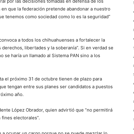
ral por las decisiones tomadas en defensa de los
 en que la federación pretende abandonar a nuestro
ue tenemos como sociedad como lo es la seguridad”
onvoca a todos los chihuahuenses a fortalecer la
derechos, libertades y la soberanía”. Si en verdad se
no se haría un llamado al Sistema PAN sino a los
a el próximo 31 de octubre tienen de plazo para
 que tengan entre sus planes ser candidatos a puestos
róximo año.
idente López Obrador, quien advirtió que “no permitirá
 fines electorales”.
an a ocupar un cargo porque no se puede mezclar lo