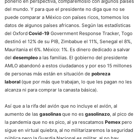
ponerlo en perspectiva, comparémoslo con algunos países
del mundo. Y para que el presidente no diga que no se
puede comparar a México con países ricos, tomemos los
datos de algunos países africanos. Según las estadísticas
del Oxford
Covid-19
Government Response Tracker, Togo
destinó el 12% de su PIB, Zimbabue el 11%, Senegal el 8%,
Mauritania el 6%. México: 1%. Es dinero dedicado a salvar
del
desempleo
a las familias. El gobierno del presidente
AMLO abandonó a estos ciudadanos y por eso 15 millones
de personas más están en situación de
pobreza
laboral
(que por más que trabajan, lo que les pagan no les
alcanza ni para comprar la canasta básica).
Así que a la rifa del avión que no incluye el avión, al
aumento de las
gasolinas
que no es
gasolinazo
, al pico de
la pandemia que no es pico, al ya rescatamos
Pemex
pero
sigue en virtual quiebra, al no militarizaremos la seguridad
pública pero la Guardia Nacional es militar, al no hay